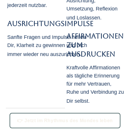
Ausrichtung,
jederzeit nutzbar.
Umsetzung, Reflexion
und Loslassen.
Ausrichtungsimpulse
Affirmationen
Sanfte Fragen und Impulse helfen
zum
Dir, Klarheit zu gewinnen und Dich
Ausdrucken
immer wieder neu auszurichten.
Kraftvolle Affirmationen
als tägliche Erinnerung
für mehr Vertrauen,
Ruhe und Verbindung zu
Dir selbst.
👉 Jetzt im Rhythmus des Mondes leben