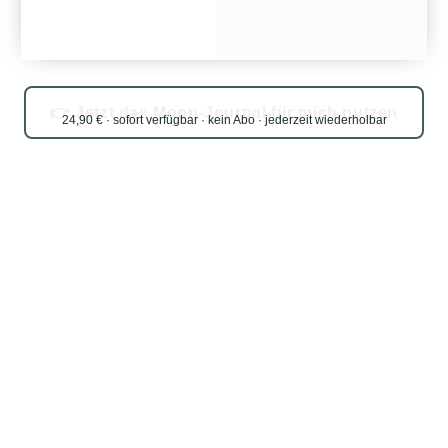
👉 Jetzt das Moon-Journal für mich nutzen
24,90 € · sofort verfügbar · kein Abo · jederzeit wiederholbar
Was andere Seelen sagen:
„Ich habe zum ersten Mal verstanden, warum
ich mich im Monat so unterschiedlich fühle.
Seit ich mit dem Mond arbeite, ist so viel
mehr Ruhe in mir.“