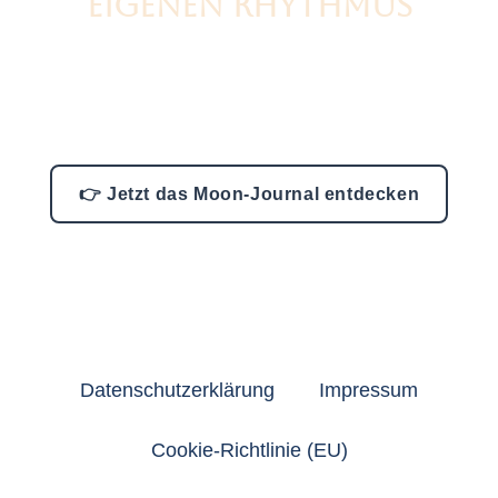
EIGENEN RHYTHMUS
Mit dem Moon-Journal findest Du zurück zu mehr
Ruhe,
Klarheit und einem Alltag, der sich wieder stimmig
anfühlt.
👉 Jetzt das Moon-Journal entdecken
24,90 € · sofortiger Zugang · monatlich anwendbar
Datenschutzerklärung
Impressum
Cookie-Richtlinie (EU)