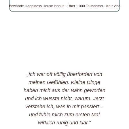
🔥 Ich bin bereit für den nächsten Schritt
Bewährte Happiness House Inhalte · Über 1.000 Teilnehmer · Kein Abo
Was andere Herzensmenschen
sagen:
„Ich war oft völlig überfordert von
„M
meinen Gefühlen. Kleine Dinge
ver
haben mich aus der Bahn geworfen
mi
und ich wusste nicht, warum. Jetzt
Rei
verstehe ich, was in mir passiert –
eige
und fühle mich zum ersten Mal
das
wirklich ruhig und klar.“